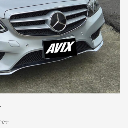
ル
頼です