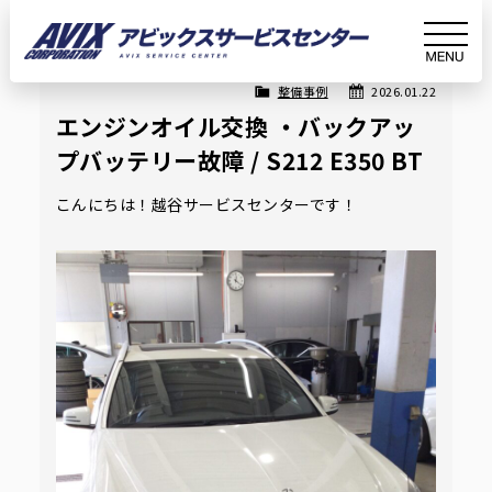
Article
記事詳細
整備事例
2026.01.22
ホ
お知
エンジンオイル交換 ・バックアップバッテリー故障
エンジンオイル交換 ・バックアッ
プバッテリー故障 / S212 E350 BT
ー
らせ
/ S212 E350 BT
こんにちは！越谷サービスセンターです！
ム