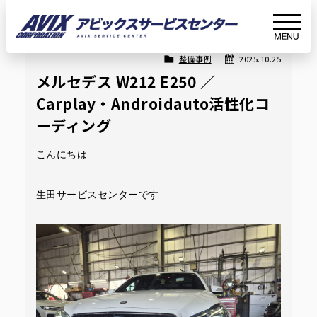
Article
記事詳細
整備事例
2025.10.25
ホ
お知
メルセデス W212 E250 ／ Carplay・Androidauto
メルセデス W212 E250 ／
Carplay・Androidauto活性化コ
ー
らせ
活性化コーディング
ーディング
ム
こんにちは
生田サービスセンターです