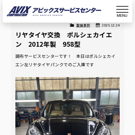
Article
記事詳細
整備事例
2025.12.24
ホー
お知ら
リヤタイヤ交換 ポルシェカイエン 2012年
リヤタイヤ交換 ポルシェカイエ
ン 2012年製 958型
ム
せ
製 958型
調布サービスセンターです！ 本日はポルシェカイ
エン左リヤタイヤパンクでのご入庫です