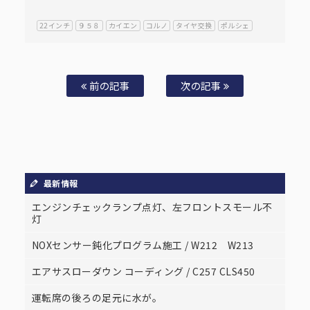
22インチ
９５８
カイエン
コルノ
タイヤ交換
ポルシェ
前の記事
次の記事
最新情報
エンジンチェックランプ点灯、左フロントスモール不
灯
NOXセンサー鈍化プログラム施工 / W212 W213
エアサスローダウン コーディング / C257 CLS450
運転席の後ろの足元に水が。